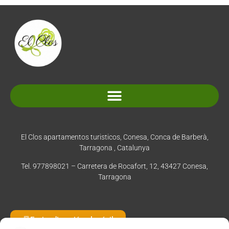
Normativa y condiciones de reserva
El Clos apartamentos turisticos, Conesa, Conca de Barberà,
Tarragona , Catalunya
Tel. 977898021 – Carretera de Rocafort, 12, 43427 Conesa,
Tarragona
Enviar dirección al móvil