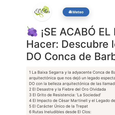
contenido
Meteo
¡SE ACABÓ EL M
Hacer: Descubre l
DO Conca de Bar
1
La Baixa Segarra y la adyacente Conca de Bar
arquitectónica que nos dejó un legado especta
DO con la belleza arquitectónica de las llamad
2
El Desastre y la Fiebre del Oro Olvidada
3
El Grito de Resistencia: ‘La Sociedad’
4
El Impacto de Cèsar Martinell y el Legado d
5
El Carácter Único de la Trepat
6
Rutas Ineludibles desde El Clos: