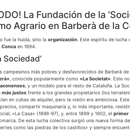
DO! La Fundación de la ‘Soci
smo Agrario en Barberà de la
o fue la huida, sino la
organización
. Este espíritu de lucha
a Conca
en 1894.
La Sociedad’
, los campesinos más pobres y desfavorecidos de Barberà de
berà»
, conocida popularmente como
«La Societat»
. Este n
rraconenses
, y un modelo para el resto de Cataluña. La Soc
o más justos
frente a los grandes propietarios (los terraten
cían en cubas de alquiler, pero la visión era ambiciosa. Es
ecios, compartir maquinaria y, lo más importante, resistir 
cial, «La Casa» (1896-97), y, entre 1899 y 1902, el
primer
omarca. De esta lucha colectiva surgió una nueva forma de
fuertes como las piedras de los castillos» y siempre encuen