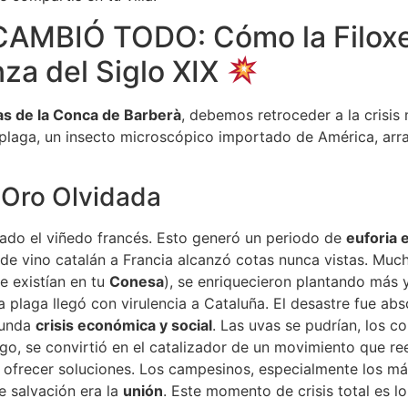
AMBIÓ TODO: Cómo la Filoxe
nza del Siglo XIX
s de la Conca de Barberà
, debemos retroceder a la crisi
 plaga, un insecto microscópico importado de América, arra
l Oro Olvidada
ilado el viñedo francés. Esto generó un periodo de
euforia
 de vino catalán a Francia alcanzó cotas nunca vistas. Mu
e existían en tu
Conesa
), se enriquecieron plantando más 
la plaga llegó con virulencia a Cataluña. El desastre fue abs
funda
crisis económica y social
. Las uvas se pudrían, los c
, se convirtió en el catalizador de un movimiento que reesc
a ofrecer soluciones. Los campesinos, especialmente los má
e salvación era la
unión
. Este momento de crisis total es l