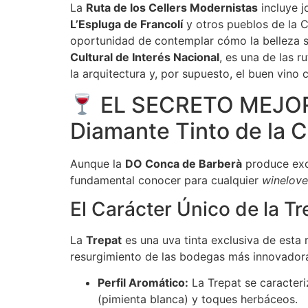
La
Ruta de los Cellers Modernistas
incluye j
L’Espluga de Francolí
y otros pueblos de la C
oportunidad de contemplar cómo la belleza se
Cultural de Interés Nacional
, es una de las r
la arquitectura y, por supuesto, el buen vino
EL SECRETO MEJOR 
Diamante Tinto de la 
Aunque la
DO Conca de Barberà
produce exce
fundamental conocer para cualquier
winelove
El Carácter Único de la Tr
La
Trepat
es una uva tinta exclusiva de esta 
resurgimiento de las bodegas más innovador
Perfil Aromático:
La Trepat se caracteriz
(pimienta blanca) y toques herbáceos.