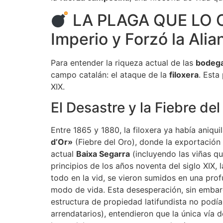
LA PLAGA QUE LO C
Imperio y Forzó la Alia
Para entender la riqueza actual de las
bodega
campo catalán: el ataque de la
filoxera
. Esta
XIX.
El Desastre y la Fiebre de
Entre 1865 y 1880, la filoxera ya había aniqu
d’Or»
(Fiebre del Oro), donde la exportación
actual
Baixa Segarra
(incluyendo las viñas qu
principios de los años noventa del siglo XIX, 
todo en la vid, se vieron sumidos en una pro
modo de vida. Esta desesperación, sin embargo
estructura de propiedad latifundista no podí
arrendatarios), entendieron que la única vía d