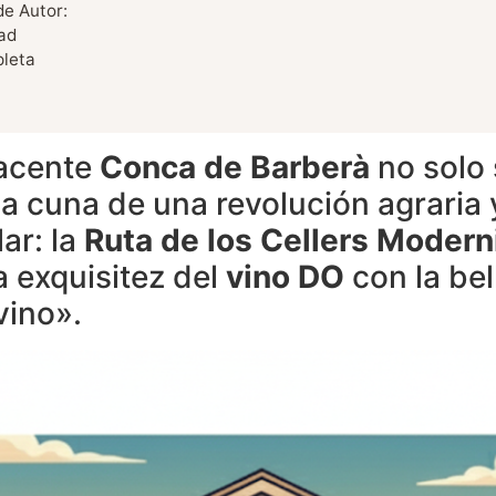
e Autor:
ad
pleta
yacente
Conca de Barberà
no solo 
la cuna de una revolución agraria
ar: la
Ruta de los Cellers Modern
a exquisitez del
vino DO
con la bel
vino».