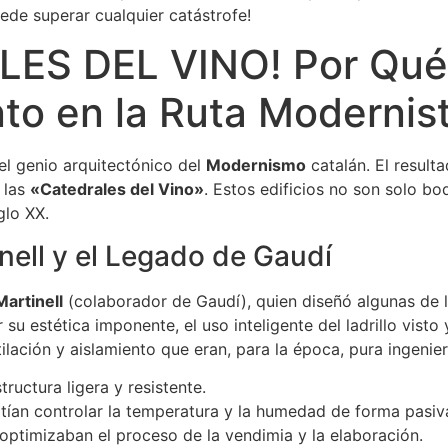
de superar cualquier catástrofe!
S DEL VINO! Por Qué 
ento en la Ruta Modernis
el genio arquitectónico del
Modernismo
catalán. El result
 las
«Catedrales del Vino»
. Estos edificios no son solo b
glo XX.
nell y el Legado de Gaudí
artinell
(colaborador de Gaudí), quien diseñó algunas de
su estética imponente, el uso inteligente del ladrillo visto
lación y aislamiento que eran, para la época, pura ingenier
ructura ligera y resistente.
ían controlar la temperatura y la humedad de forma pasiva,
ptimizaban el proceso de la vendimia y la elaboración.