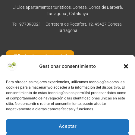
El Clos apartamentos turisticos, Conesa, Conca de Barberà,
Tarragona , Catalunya
Tel. 977898021 – Carretera de Rocafort, 12, 43427 Conesa,
Tarragona
Enviar dirección al móvil
Gestionar consentimiento
Para ofrecer las mejores experiencias, utilizamos tecnologías como las
©
2026
·
Créditos
: Redacción: El Clos · Fotografía: Joaquim
cookies para almacenar y/o acceder a la información del dispositivo. El
Manzano · Diseño e implementación web: Manel Caparrós ·
consentimiento de estas tecnologías nos permitirá procesar datos como
Servidores y publicación:
igualada.online
· Contenido blog:
el comportamiento de navegación o las identificaciones únicas en este
sitio. No consentir o retirar el consentimiento, puede afectar
conten.blog
negativamente a ciertas características y funciones.
Aceptar
Pregunta a Gemini