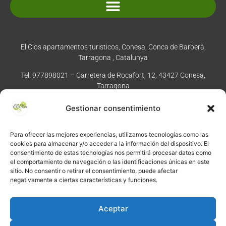
Normativa y condiciones de reserva
El Clos apartamentos turisticos, Conesa, Conca de Barberà,
Tarragona , Catalunya
Tel. 977898021 – Carretera de Rocafort, 12, 43427 Conesa,
Tarragona
Gestionar consentimiento
Enviar dirección al móvil
Para ofrecer las mejores experiencias, utilizamos tecnologías como las
cookies para almacenar y/o acceder a la información del dispositivo. El
consentimiento de estas tecnologías nos permitirá procesar datos como
el comportamiento de navegación o las identificaciones únicas en este
sitio. No consentir o retirar el consentimiento, puede afectar
©
2026
·
Créditos
: Redacción: El Clos · Fotografía: Joaquim
negativamente a ciertas características y funciones.
Manzano · Diseño e implementación web: Manel Caparrós ·
Servidores y publicación:
igualada.online
· Contenido blog:
Aceptar
conten.blog
Pregunta a Gemini