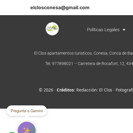
elclosconesa@gmail.com
Políticas Legales
El Clos apartamentos turisticos, Conesa, Conca de Ba
Tel. 977898021 – Carretera de Rocafort, 12, 4
©
2026
·
Créditos
: Redacción: El Clos · Fotogr
Pregunta a Gemini