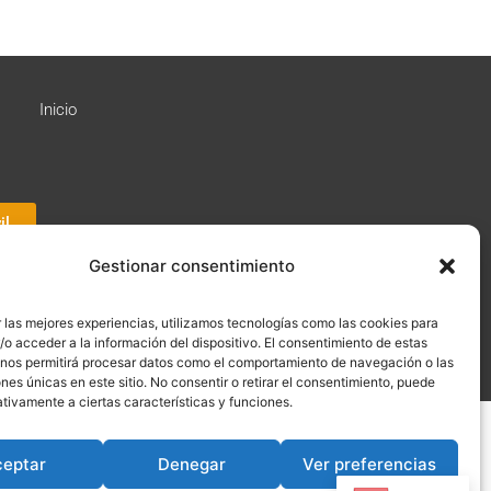
Inicio
il
Gestionar consentimiento
 las mejores experiencias, utilizamos tecnologías como las cookies para
ós · Servidores y publicación:
igualada.online
·
o acceder a la información del dispositivo. El consentimiento de estas
 nos permitirá procesar datos como el comportamiento de navegación o las
ones únicas en este sitio. No consentir o retirar el consentimiento, puede
tivamente a ciertas características y funciones.
ceptar
Denegar
Ver preferencias