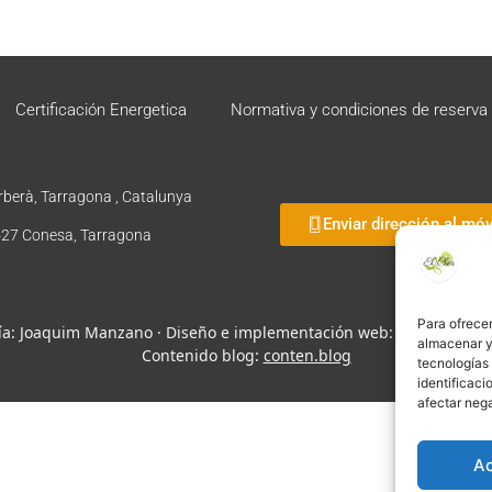
Certificación Energetica
Normativa y condiciones de reserva
rberà, Tarragona , Catalunya
Enviar dirección al móv
3427 Conesa, Tarragona
Para ofrecer
afía: Joaquim Manzano · Diseño e implementación web: Manel Caparr
almacenar y/
Contenido blog:
conten.blog
tecnologías
identificaci
afectar nega
A