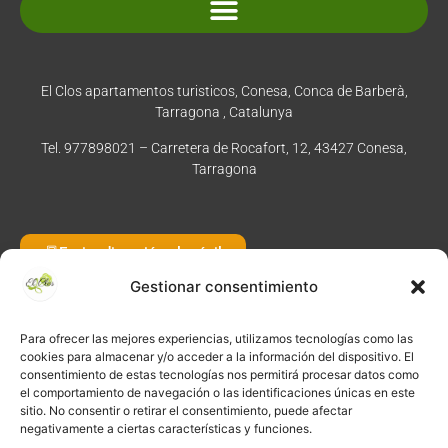
Normativa y condiciones de reserva
El Clos apartamentos turisticos, Conesa, Conca de Barberà,
Tarragona , Catalunya
Tel. 977898021 – Carretera de Rocafort, 12, 43427 Conesa,
Tarragona
Enviar dirección al móvil
Gestionar consentimiento
Para ofrecer las mejores experiencias, utilizamos tecnologías como las
©
2026
·
Créditos
: Redacción: El Clos · Fotografía: Joaquim
cookies para almacenar y/o acceder a la información del dispositivo. El
Manzano · Diseño e implementación web: Manel Caparrós ·
consentimiento de estas tecnologías nos permitirá procesar datos como
Servidores y publicación:
igualada.online
· Contenido blog:
el comportamiento de navegación o las identificaciones únicas en este
sitio. No consentir o retirar el consentimiento, puede afectar
conten.blog
negativamente a ciertas características y funciones.