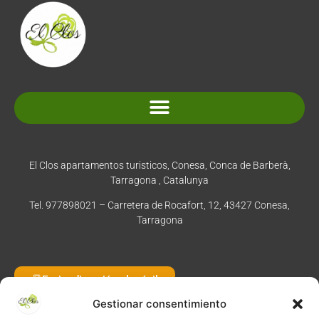
Normativa y condiciones de reserva
El Clos apartamentos turisticos, Conesa, Conca de Barberà,
Tarragona , Catalunya
Tel. 977898021 – Carretera de Rocafort, 12, 43427 Conesa,
Tarragona
Enviar dirección al móvil
Gestionar consentimiento