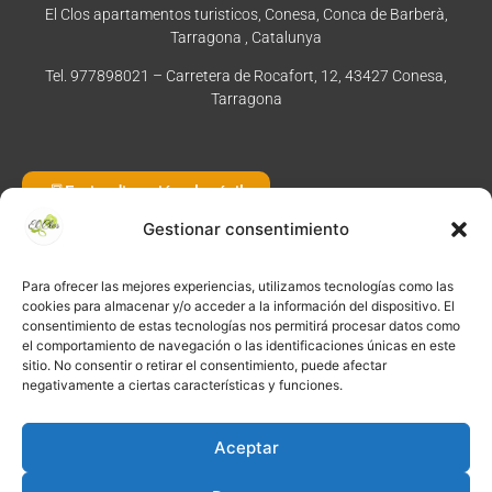
El Clos apartamentos turisticos, Conesa, Conca de Barberà,
Tarragona , Catalunya
Tel. 977898021 – Carretera de Rocafort, 12, 43427 Conesa,
Tarragona
Enviar dirección al móvil
Gestionar consentimiento
Para ofrecer las mejores experiencias, utilizamos tecnologías como las
©
2026
·
Créditos
: Redacción: El Clos · Fotografía: Joaquim
cookies para almacenar y/o acceder a la información del dispositivo. El
Manzano · Diseño e implementación web: Manel Caparrós ·
consentimiento de estas tecnologías nos permitirá procesar datos como
Servidores y publicación:
igualada.online
· Contenido blog:
el comportamiento de navegación o las identificaciones únicas en este
sitio. No consentir o retirar el consentimiento, puede afectar
conten.blog
negativamente a ciertas características y funciones.
Aceptar
Pregunta a Gemini