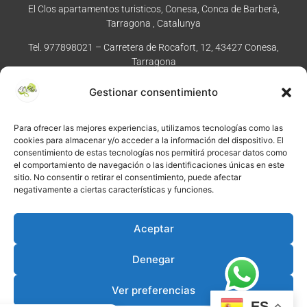
El Clos apartamentos turisticos, Conesa, Conca de Barberà,
Tarragona , Catalunya
Tel. 977898021 – Carretera de Rocafort, 12, 43427 Conesa,
Tarragona
Gestionar consentimiento
Enviar dirección al móvil
Para ofrecer las mejores experiencias, utilizamos tecnologías como las
cookies para almacenar y/o acceder a la información del dispositivo. El
consentimiento de estas tecnologías nos permitirá procesar datos como
el comportamiento de navegación o las identificaciones únicas en este
sitio. No consentir o retirar el consentimiento, puede afectar
©
2026
·
Créditos
: Redacción: El Clos · Fotografía: Joaquim
negativamente a ciertas características y funciones.
Manzano · Diseño e implementación web: Manel Caparrós ·
Servidores y publicación:
igualada.online
· Contenido blog:
Aceptar
conten.blog
Pregunta a Gemini
Denegar
Ver preferencias
ES