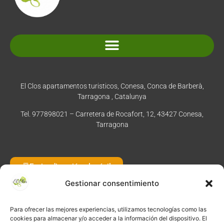
Normativa y condiciones de reserva
El Clos apartamentos turisticos, Conesa, Conca de Barberà,
Tarragona , Catalunya
Tel. 977898021 – Carretera de Rocafort, 12, 43427 Conesa,
Tarragona
Enviar dirección al móvil
Gestionar consentimiento
Para ofrecer las mejores experiencias, utilizamos tecnologías como las
©
2026
·
Créditos
: Redacción: El Clos · Fotografía: Joaquim
cookies para almacenar y/o acceder a la información del dispositivo. El