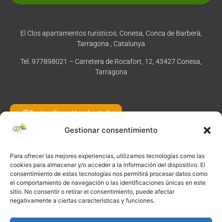
Normativa y condiciones de reserva
El Clos apartamentos turisticos, Conesa, Conca de Barberà,
Tarragona , Catalunya
Tel. 977898021 – Carretera de Rocafort, 12, 43427 Conesa,
Tarragona
Enviar dirección al móvil
Gestionar consentimiento
Para ofrecer las mejores experiencias, utilizamos tecnologías como las
©
2026
·
Créditos
: Redacción: El Clos · Fotografía: Joaquim
cookies para almacenar y/o acceder a la información del dispositivo. El
Manzano · Diseño e implementación web: Manel Caparrós ·
consentimiento de estas tecnologías nos permitirá procesar datos como
Servidores y publicación:
igualada.online
· Contenido blog:
el comportamiento de navegación o las identificaciones únicas en este
sitio. No consentir o retirar el consentimiento, puede afectar
conten.blog
negativamente a ciertas características y funciones.