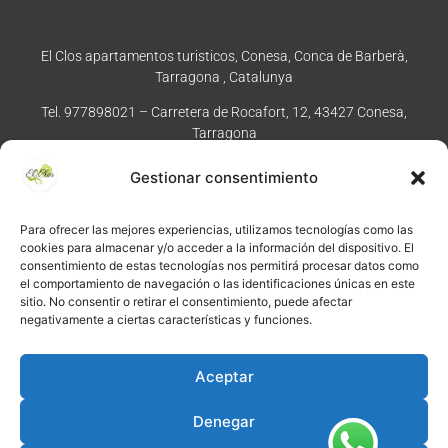
Normativa y condiciones de reserva
El Clos apartamentos turisticos, Conesa, Conca de Barberà,
Tarragona , Catalunya
Tel. 977898021 – Carretera de Rocafort, 12, 43427 Conesa,
Tarragona
Gestionar consentimiento
Enviar dirección al móvil
Para ofrecer las mejores experiencias, utilizamos tecnologías como las
cookies para almacenar y/o acceder a la información del dispositivo. El
consentimiento de estas tecnologías nos permitirá procesar datos como
el comportamiento de navegación o las identificaciones únicas en este
sitio. No consentir o retirar el consentimiento, puede afectar
©
2026
·
Créditos
: Redacción: El Clos · Fotografía: Joaquim
negativamente a ciertas características y funciones.
Manzano · Diseño e implementación web: Manel Caparrós ·
Servidores y publicación:
igualada.online
· Contenido blog:
Aceptar
conten.blog
Pregunta a Gemini
Denegar