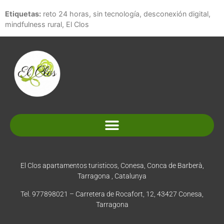
Etiquetas:
reto 24 horas, sin tecnología, desconexión digital,
mindfulness rural, El Clos
Normativa y condiciones de reserva
El Clos apartamentos turisticos, Conesa, Conca de Barberà,
Tarragona , Catalunya
Tel. 977898021 – Carretera de Rocafort, 12, 43427 Conesa,
Tarragona